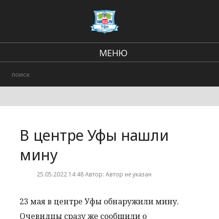
МЕНЮ
Региональные новости
В стране и мире
Происшествия
В центре Уфы нашли
Городские события
мину
25.05.2022 14:48 Автор: Автор не указан
23 мая в центре Уфы обнаружили мину.
Очевидцы сразу же сообщили о