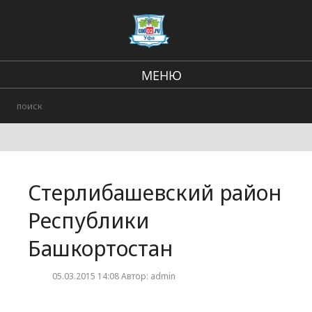
МЕНЮ
Региональные новости
В стране и мире
Происшествия
Стерлибашевский район
Городские события
Республики
Башкортостан
05.03.2015 14:08 Автор: admin