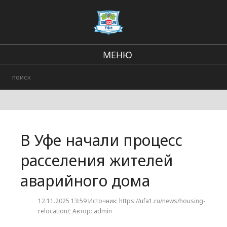
МЕНЮ
Региональные новости
В стране и мире
Происшествия
В Уфе начали процесс
Городские события
расселения жителей
аварийного дома
12.11.2025 13:59 Источник: https://ufa1.ru/news/housing-
relocation/; Автор: admin