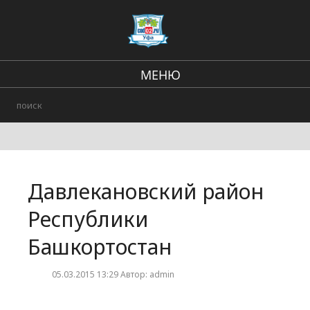
МЕНЮ
Региональные новости
В стране и мире
Происшествия
Давлекановский район
Городские события
Республики
Башкортостан
05.03.2015 13:29 Автор: admin